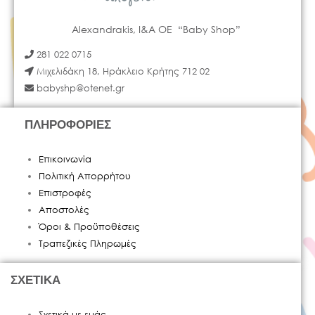
Alexandrakis, I&A OE “Baby Shop”
281 022 0715
Μιχελιδάκη 18, Ηράκλειο Κρήτης 712 02
babyshp@otenet.gr
ΠΛΗΡΟΦΟΡΙΕΣ
Επικοινωνία
Πολιτική Απορρήτου
Επιστροφές
Αποστολές
Όροι & Προϋποθέσεις
Τραπεζικές Πληρωμές
ΣΧΕΤΙΚΑ
Σχετικά με εμάς