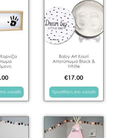
 Κορνίζα
Baby Art Κουτί
ύπωμα
Αποτύπωμα Black &
όμενη
White
.00
€
17.00
στο καλάθι
Προσθήκη στο καλάθι