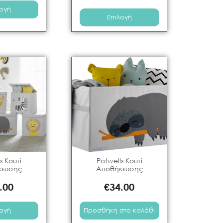
λογή
Επιλογή
s Κουτί
Potwells Κουτί
κευσης
Αποθήκευσης
.00
€
34.00
λογή
Προσθήκη στο καλάθι