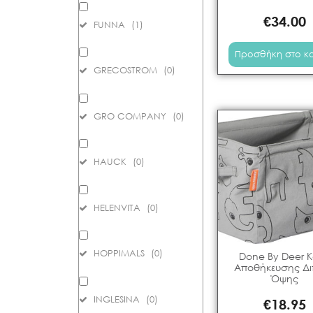
€
34.00
FUNNA
(
1
)
Προσθήκη στο κ
GRECOSTROM
(
0
)
GRO COMPANY
(
0
)
HAUCK
(
0
)
HELENVITA
(
0
)
HOPPIMALS
(
0
)
Done By Deer Κ
Αποθήκευσης Δι
Όψης
INGLESINA
(
0
)
€
18.95