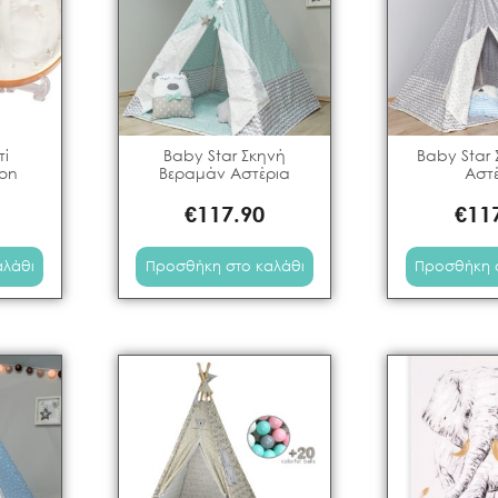
τί
Baby Star Σκηνή
Baby Star 
on
Βεραμάν Αστέρια
Αστ
€
117.90
€
11
αλάθι
Προσθήκη στο καλάθι
Προσθήκη 