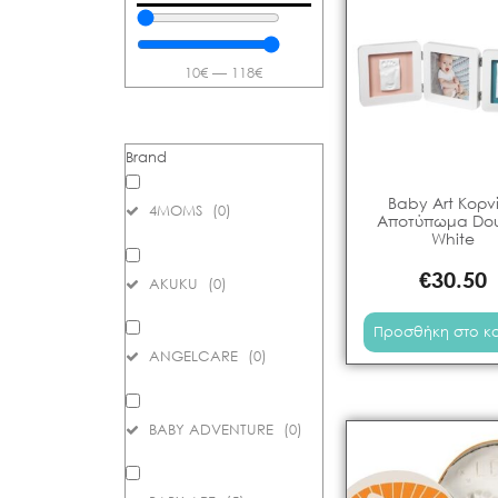
10
€
—
118
€
Brand
Baby Art Κορν
4MOMS
(
0
)
Αποτύπωμα Do
White
€
30.50
AKUKU
(
0
)
Προσθήκη στο κ
ANGELCARE
(
0
)
BABY ADVENTURE
(
0
)