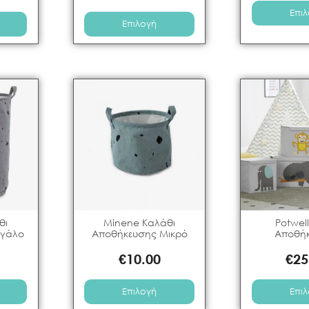
Επι
Επιλογή
θι
Minene Καλάθι
Potwell
εγάλο
Αποθήκευσης Μικρό
Αποθή
€
10.00
€
25
Επιλογή
Επι