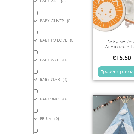
BABY ART
(
5
)
BABY OLIVER
(
0
)
BABY TO LOVE
(
0
)
Baby Art Κου
Αποτύπωμα Li
€
15.50
BABY WISE
(
0
)
Προσθήκη στο κ
BABY-STAR
(
4
)
BABYONO
(
0
)
BBLUV
(
0
)