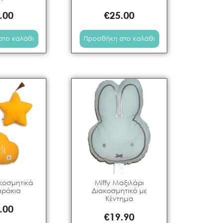
.00
€
25.00
στο καλάθι
Προσθήκη στο καλάθι
κοσμητικά
Miffy Μαξιλάρι
αράκια
Διακοσμητικό με
Κέντημα
.00
€
19.90