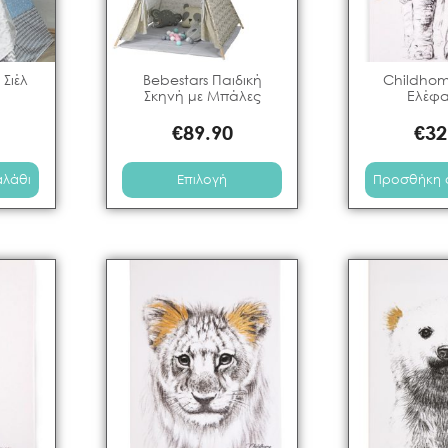
 Σιέλ
Bebestars Παιδική
Childho
Σκηνή με Μπάλες
Ελέφ
€
89.90
€
32
αλάθι
Επιλογή
Προσθήκη 