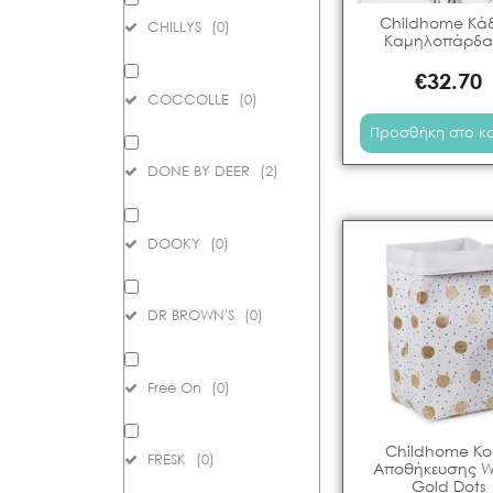
Childhome Κά
CHILLYS
(
0
)
Καμηλοπάρδα
€
32.70
COCCOLLE
(
0
)
Προσθήκη στο κ
DONE BY DEER
(
2
)
DOOKY
(
0
)
DR BROWN'S
(
0
)
Free On
(
0
)
Childhome Κο
FRESK
(
0
)
Αποθήκευσης W
Gold Dots