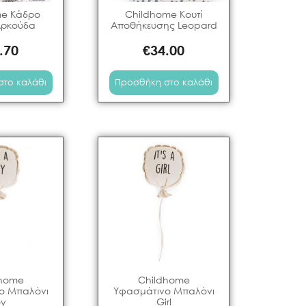
me Κάδρο
Childhome Κουτί
Αρκούδα
Αποθήκευσης Leopard
.70
€
34.00
στο καλάθι
Προσθήκη στο καλάθι
dhome
Childhome
ο Μπαλόνι
Υφασμάτινο Μπαλόνι
oy
Girl