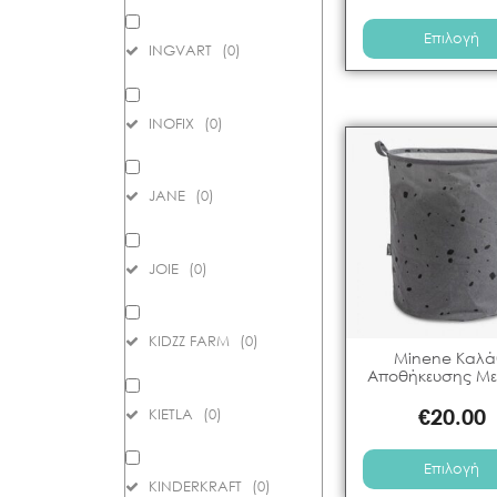
Επιλογή
INGVART
(
0
)
INOFIX
(
0
)
JANE
(
0
)
JOIE
(
0
)
KIDZZ FARM
(
0
)
Minene Καλά
Αποθήκευσης Μ
€
20.00
KIETLA
(
0
)
Επιλογή
KINDERKRAFT
(
0
)