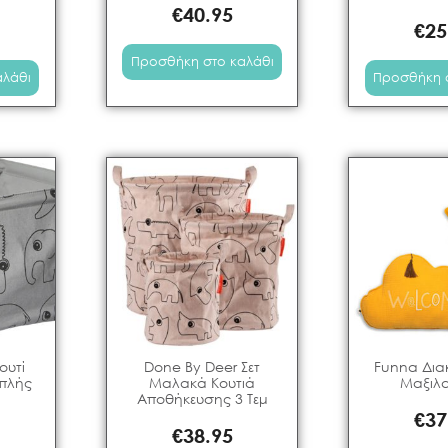
€
40.95
€
25
Προσθήκη στο καλάθι
αλάθι
Προσθήκη 
ουτί
Done By Deer Σετ
Funna Δια
πλής
Μαλακά Κουτιά
Μαξιλ
Αποθήκευσης 3 Τεμ
€
37
€
38.95