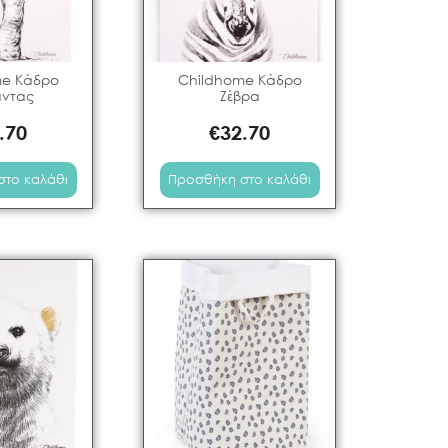
me Κάδρο
Childhome Κάδρο
αντας
Ζέβρα
.70
€
32.70
στο καλάθι
Προσθήκη στο καλάθι