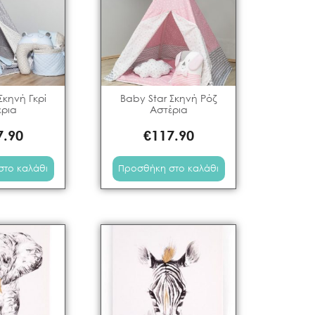
Σκηνή Γκρί
Baby Star Σκηνή Ρόζ
έρια
Αστέρια
7.90
€
117.90
στο καλάθι
Προσθήκη στο καλάθι