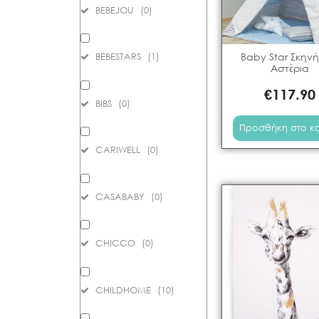
BEBEJOU
(
0
)
Baby Star Σκηνή
BEBESTARS
(
1
)
Αστέρια
€
117.90
BIBS
(
0
)
Προσθήκη στο κ
CARIWELL
(
0
)
CASABABY
(
0
)
CHICCO
(
0
)
CHILDHOME
(
10
)