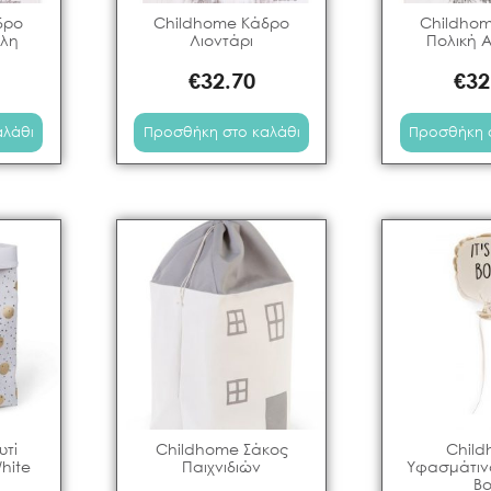
δρο
Childhome Κάδρο
Childho
λη
Λιοντάρι
Πολική 
€
32.70
€
32
αλάθι
Προσθήκη στο καλάθι
Προσθήκη 
υτί
Childhome Σάκος
Chil
hite
Παιχνιδιών
Υφασμάτιν
B