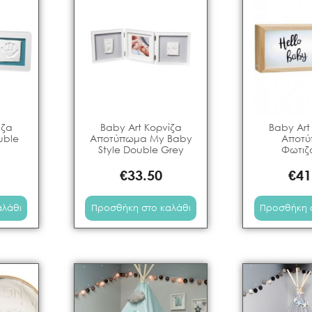
ίζα
Baby Art Κορνίζα
Baby Art
uble
Αποτύπωμα My Baby
Αποτ
Style Double Grey
Φωτιζ
€
33.50
€
41
αλάθι
Προσθήκη στο καλάθι
Προσθήκη 