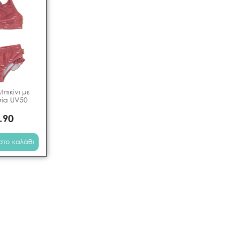
Μπικίνι με
ία UV50
.90
στο καλάθι