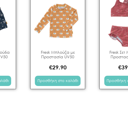
μούδα
Fresk Μπλούζα με
Fresk Σετ 
UV50
Προστασία UV50
Προστασ
€
29.90
€
39
αλάθι
Προσθήκη στο καλάθι
Προσθήκη 