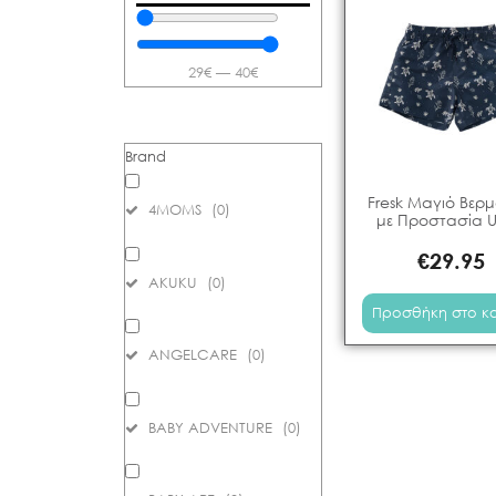
29
€
—
40
€
Brand
Fresk Μαγιό Βερ
4MOMS
(
0
)
με Προστασία 
€
29.95
AKUKU
(
0
)
Προσθήκη στο κ
ANGELCARE
(
0
)
BABY ADVENTURE
(
0
)