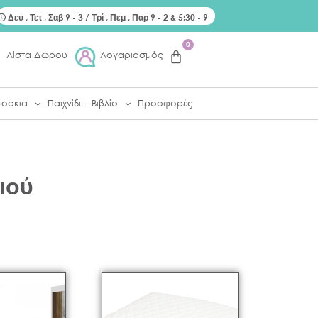
Δευ , Τετ , Σαβ 9 - 3 / Τρί , Πεμ , Παρ 9 - 2 & 5:30 - 9
0
Λίστα Δώρου
Λογαριασμός
τσάκια
Παιχνίδι – Βιβλίο
Προσφορές
ιού