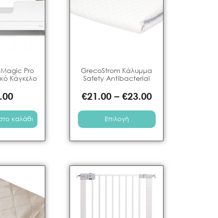
Magic Pro
GrecoStrom Κάλυμμα
ικό Κάγκελο
Safety Antibacterial
.00
€
21.00
–
€
23.00
στο καλάθι
Επιλογή