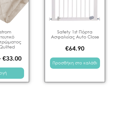
strom
Safety 1st Πόρτα
τευτικό
Ασφαλείας Auto Close
Στρώματος
Quilted
€
64.90
–
€
33.00
Προσθήκη στο καλάθι
λογή