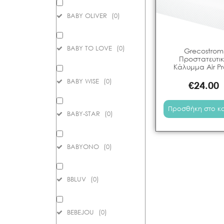
BABY OLIVER
(
0
)
BABY TO LOVE
(
0
)
Grecostrom
Προστατευτι
Κάλυμμα Air Pr
BABY WISE
(
0
)
€
24.00
Προσθήκη στο κ
BABY-STAR
(
0
)
BABYONO
(
0
)
BBLUV
(
0
)
BEBEJOU
(
0
)