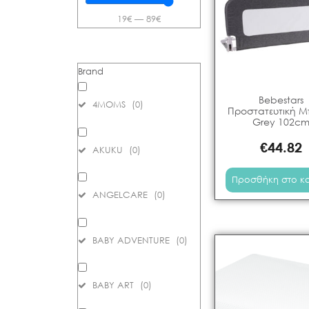
19
€
—
89
€
Brand
Bebestars
4MOMS
(
0
)
Προστατευτική 
Grey 102c
€
44.82
AKUKU
(
0
)
Προσθήκη στο κ
ANGELCARE
(
0
)
BABY ADVENTURE
(
0
)
BABY ART
(
0
)