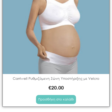
TINY LOVE
(
0
)
TOMMEE TIPPEE
(
0
)
TWISTSHAKE
(
0
)
WIDOOP
(
0
)
ZAZU
(
0
)
ΟΥΟΥ
(
0
)
Carriwell Ρυθμιζόμενη Ζώνη Υποστήριξης με Velcro
€
20.00
Προσθήκη στο καλάθι