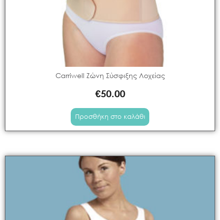
POTWELLS
(
0
)
PRAIA
(
0
)
PROBABY
(
0
)
PROUD MAMA
(
0
)
Carriwell Ζώνη Σύσφιξης Λοχείας
SAFETY 1ST
(
0
)
€
50.00
SCOOT & RIDE
(
0
)
Προσθήκη στο καλάθι
SHEEP TO SLEEP
(
0
)
SHNUGGLE
(
0
)
SOPHIE LA GIRAFE
(
0
)
SWIMTRAINER
(
0
)
TENDER
(
0
)