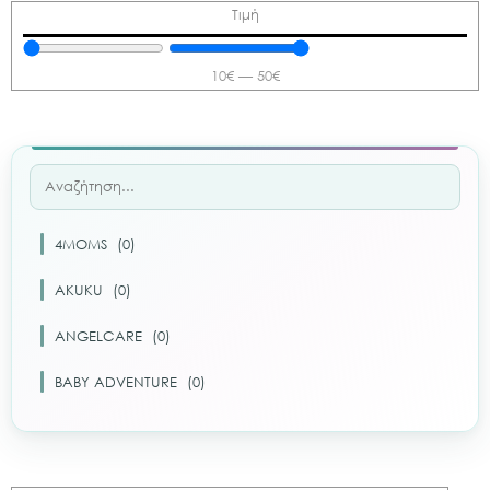
Τιμή
10
€
—
50
€
4MOMS
(
0
)
AKUKU
(
0
)
ANGELCARE
(
0
)
BABY ADVENTURE
(
0
)
BABY ART
(
0
)
BABY OLIVER
(
0
)