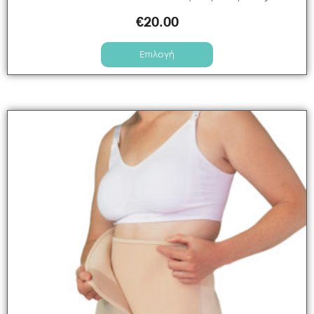
€
20.00
MINILAND
(
0
)
Επιλογή
MUNCHKIN
(
0
)
NAUTICA
(
0
)
NUVITA
(
0
)
OKBABY
(
0
)
PALI
(
0
)
PEG-PEREGO
(
0
)
PETIT MONKEY
(
0
)
PLAYGRO
(
0
)
POTETTE PLUS
(
0
)