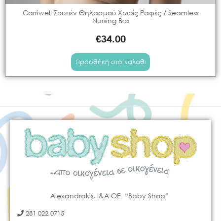
Carriwell Σουτιέν Θηλασμού Χωρίς Ραφές / Seamless
Nursing Bra
€
34.00
Προσθήκη στο καλάθι
Alexandrakis, I&A OE “Baby Shop”
281 022 0715