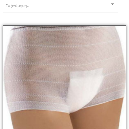
BABY TO LOVE
(
0
)
BABY WISE
(
0
)
BABY-STAR
(
0
)
BABYONO
(
0
)
BBLUV
(
0
)
BEBEJOU
(
0
)
BEBESTARS
(
0
)
BIBS
(
0
)
CARIWELL
(
6
)
CASABABY
(
0
)
CHICCO
(
0
)