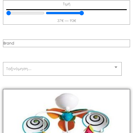
Τιμή
37
€
—
93
€
Brand