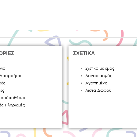
ΟΡΙΕΣ
ΣΧΕΤΙΚΑ
νία
Σχετικά με εμάς
ή Απορρήτου
Λογαριασμός
φές
Αγαπημένα
ές
Λίστα Δώρου
Προϋποθέσεις
κές Πληρωμές