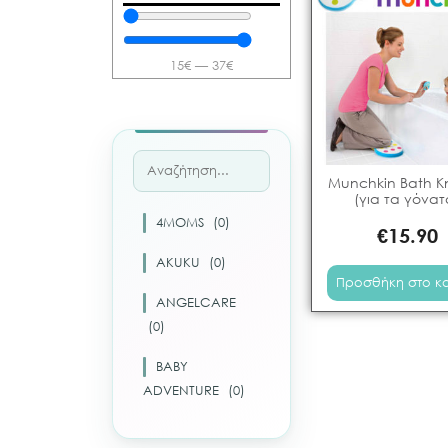
15
€
—
37
€
Munchkin Bath K
(για τα γόνατ
4MOMS
(
0
)
€
15.90
AKUKU
(
0
)
Προσθήκη στο κ
ANGELCARE
(
0
)
BABY
ADVENTURE
(
0
)
BABY ART
(
0
)