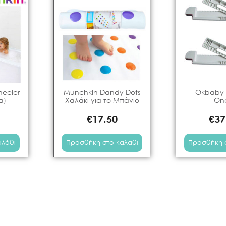
neeler
Munchkin Dandy Dots
Okbaby
α)
Χαλάκι για το Μπάνιο
On
€
17.50
€
37
αλάθι
Προσθήκη στο καλάθι
Προσθήκη 