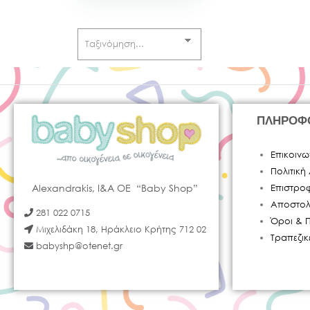
BABY OLIVER
(
0
)
BABY TO LOVE
(
0
)
BABY WISE
(
0
)
ΠΛΗΡΟΦ
BABY-STAR
(
0
)
Επικοινω
BABYONO
(
0
)
Πολιτικ
BBLUV
(
0
)
Alexandrakis, I&A OE “Baby Shop”
Επιστρο
Αποστολ
281 022 0715
BEBEJOU
(
0
)
Όροι & 
Μιχελιδάκη 18, Ηράκλειο Κρήτης 712 02
Τραπεζι
BEBESTARS
(
0
)
babyshp@otenet.gr
BIBS
(
0
)
CARIWELL
(
0
)