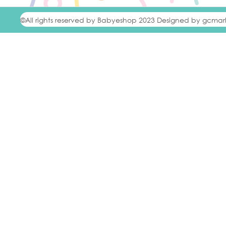
CASABABY
(
0
)
©All rights reserved by Babyeshop 2023 Designed by gcmar
CHICCO
(
0
)
CHILDHOME
(
0
)
CHILLYS
(
0
)
COCCOLLE
(
0
)
DONE BY DEER
(
0
)
DOOKY
(
0
)
DR BROWN'S
(
0
)
Free On
(
0
)