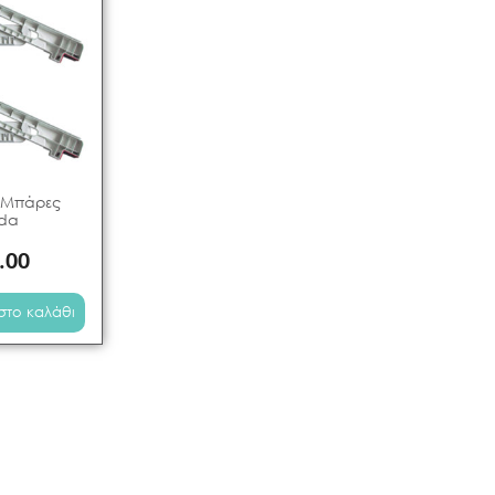
 Μπάρες
da
.00
στο καλάθι