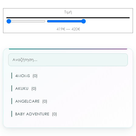
Τιμή
419
€
—
420
€
4MOMS
(
0
)
AKUKU
(
0
)
ANGELCARE
(
0
)
BABY ADVENTURE
(
0
)
BABY ART
(
0
)