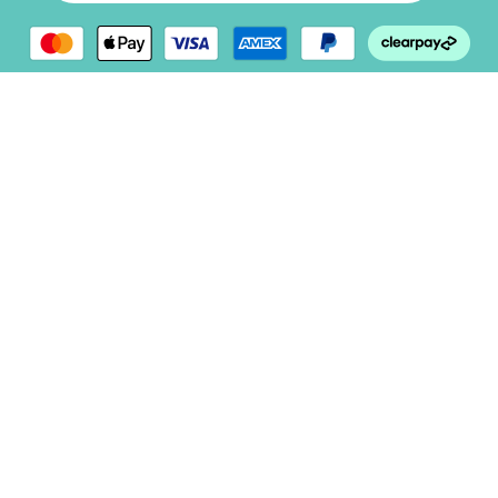
MINENE
(
0
)
MINILAND
(
0
)
MUNCHKIN
(
0
)
NAUTICA
(
0
)
NUVITA
(
0
)
OKBABY
(
0
)
PALI
(
0
)
PEG-PEREGO
(
0
)
PETIT MONKEY
(
0
)
PLAYGRO
(
0
)
POTETTE PLUS
(
0
)