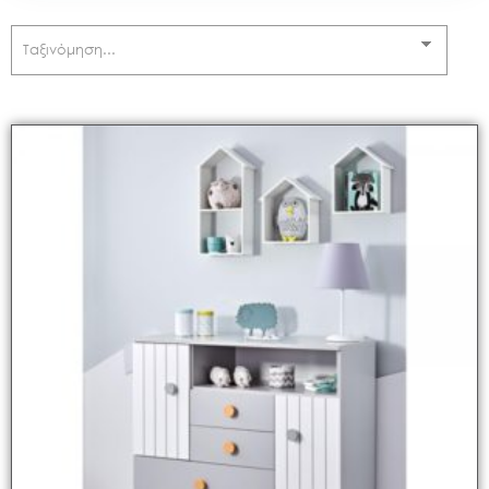
BABY OLIVER
(
0
)
BABY TO LOVE
(
0
)
BABY WISE
(
0
)
BABY-STAR
(
0
)
BABYONO
(
0
)
BBLUV
(
0
)
BEBEJOU
(
0
)
BEBESTARS
(
1
)
BIBS
(
0
)
CARIWELL
(
0
)
CASABABY
(
0
)