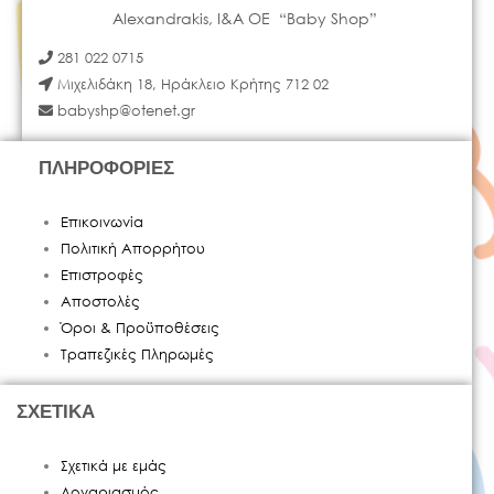
Alexandrakis, I&A OE “Baby Shop”
GRO COMPANY
(
0
)
281 022 0715
Μιχελιδάκη 18, Ηράκλειο Κρήτης 712 02
HAUCK
(
0
)
babyshp@otenet.gr
HELENVITA
(
0
)
ΠΛΗΡΟΦΟΡΙΕΣ
HOPPIMALS
(
0
)
Επικοινωνία
INGLESINA
(
0
)
Πολιτική Απορρήτου
INGVART
(
0
)
Επιστροφές
Αποστολές
INOFIX
(
0
)
Όροι & Προϋποθέσεις
Τραπεζικές Πληρωμές
JANE
(
0
)
ΣΧΕΤΙΚΑ
JOIE
(
0
)
KIDZZ FARM
(
0
)
Σχετικά με εμάς
Λογαριασμός