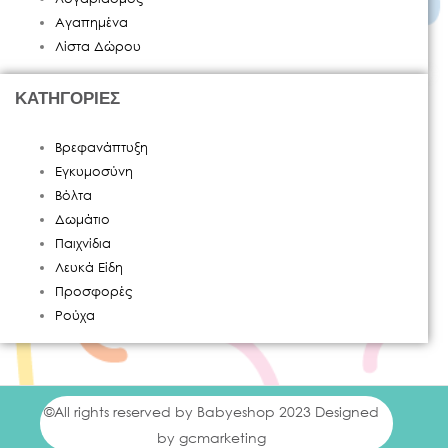
KIETLA
(
0
)
Αγαπημένα
Λίστα Δώρου
KINDERKRAFT
(
0
)
LASCAL
(
0
)
ΚΑΤΗΓΟΡΙΕΣ
MAM
(
0
)
Βρεφανάπτυξη
Εγκυμοσύνη
MANON DES PRES
(
0
)
Βόλτα
Δωμάτιο
MARCUS & MARCUS
(
0
)
Παιχνίδια
MAXI COSI
(
0
)
Λευκά Είδη
Προσφορές
MAYORAL
(
0
)
Ρούχα
MEDELA
(
0
)
MIFFY
(
0
)
©All rights reserved by Babyeshop 2023 Designed
MIMIJUMI
(
0
)
by gcmarketing