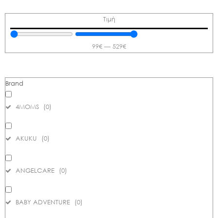
Τιμή
99
€
—
529
€
Brand
4MOMS
(
0
)
AKUKU
(
0
)
ANGELCARE
(
0
)
BABY ADVENTURE
(
0
)