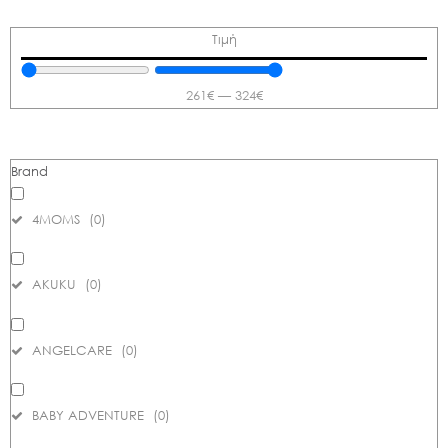
Τιμή
261
€
—
324
€
Brand
4MOMS
(
0
)
AKUKU
(
0
)
ANGELCARE
(
0
)
BABY ADVENTURE
(
0
)