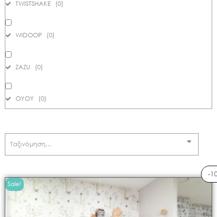
TWISTSHAKE
(
0
)
WIDOOP
(
0
)
ZAZU
(
0
)
ΟΥΟΥ
(
0
)
-1
Sale!