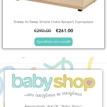
Sheep to Sleep Simple Moka Βρεφική Συρταριέρα
€
290.00
€
261.00
Προσθήκη στο καλάθι
Alexandrakis, I&A OE “Baby Shop”