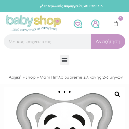
Τηλεφωνικές παραγγελίες 281 022 0715
0
Αναζήτηση
Αρχική
»
Shop
»
Μam Πιπίλα Supreme Σιλικόνης 2-6 μηνών