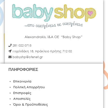
Alexandrakis, I&A OE “Baby Shop”
281 022 0715
Μιχελιδάκη 18, Ηράκλειο Κρήτης 712 02
babyshp@otenet.gr
ΠΛΗΡΟΦΟΡΙΕΣ
Επικοινωνία
Πολιτική Απορρήτου
Επιστροφές
Αποστολές
Όροι & Προϋποθέσεις