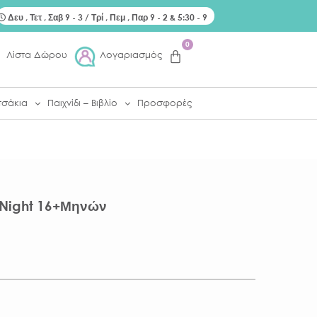
Δευ , Τετ , Σαβ 9 - 3 / Τρί , Πεμ , Παρ 9 - 2 & 5:30 - 9
0
Λίστα Δώρου
Λογαριασμός
τσάκια
Παιχνίδι – Βιβλίο
Προσφορές
&Night 16+μηνών