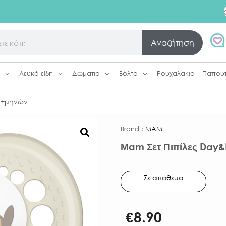
Αναζήτηση
Λευκά είδη
Δωμάτιο
Βόλτα
Ρουχαλάκια – Παπου
16+μηνών
Brand :
MAM
Μam Σετ Πιπίλες Day
Σε απόθεμα
€
8.90