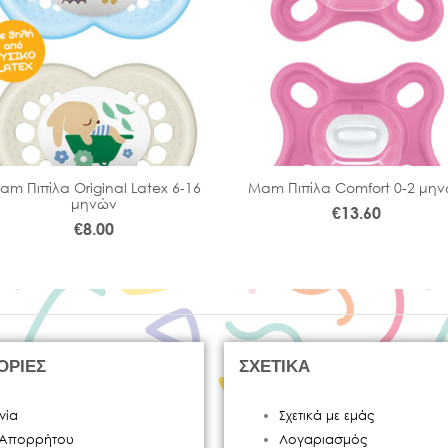
am Πιπίλα Original Latex 6-16
Μam Πιπίλα Comfort 0-2 μη
μηνών
€
13.60
€
8.00
ΟΡΙΕΣ
ΣΧΕΤΙΚΑ
νία
Σχετικά με εμάς
ή Απορρήτου
Λογαριασμός