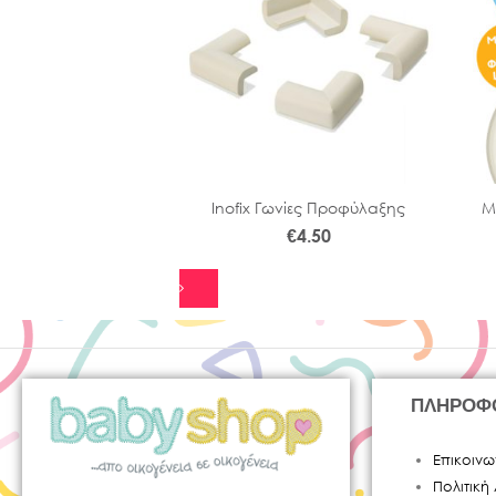
ύτης 5ml (10τμχ)
Inofix Γωνίες Προφύλαξης
Μ
€
1.99
€
4.50
ΠΛΗΡΟΦ
Επικοινω
Πολιτικ