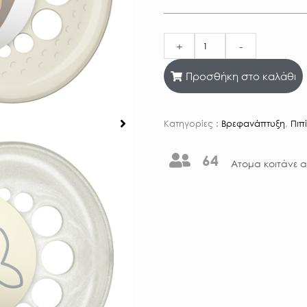
+
-
Προσθήκη στο καλάθι
Κατηγορίες :
Βρεφανάπτυξη
,
Πιπ
64
Aτομα κοιτάνε α