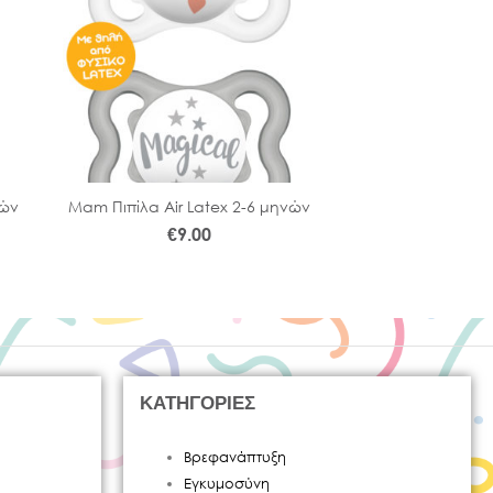
νών
Μam Πιπίλα Air Latex 2-6 μηνών
Αμπούλες Μύτης
€
9.00
€
1.9
ΚΑΤΗΓΟΡΙΕΣ
Βρεφανάπτυξη
Εγκυμοσύνη