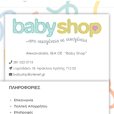
Alexandrakis, I&A OE “Baby Shop”
281 022 0715
Μιχελιδάκη 18, Ηράκλειο Κρήτης 712 02
babyshp@otenet.gr
ΠΛΗΡΟΦΟΡΙΕΣ
Επικοινωνία
Πολιτική Απορρήτου
Επιστροφές