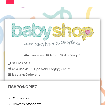
Alexandrakis, I&A OE “Baby Shop”
281 022 0715
Μιχελιδάκη 18, Ηράκλειο Κρήτης 712 02
babyshp@otenet.gr
ΠΛΗΡΟΦΟΡΙΕΣ
Επικοινωνία
Πολιτική Απορρήτου