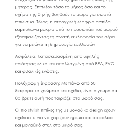
μητέρας. Επιπλέον τόσο το μήκος όσο και το
σχήμα της θηλής βοηθούν το μωρό για σωστό
πιπιλίσμα. Τέλος, η στρογγυλή ελαφριά ασπίδα
καμπυλώνει μακριά από το προσωπάκι του μωρού
εξασφαλίζοντας τη σωστή κυκλοφορία του αέρα
για να μειώνει τη δημιουργία ερεθισμών.
Ασφάλεια: Kατασκευασμένη από υψηλής
ποιότητας υλικά και απαλλαγμένη από BPA, PVC
και φθαλικές ενώσεις.
Πολύχρωμη έκφραση: Με πάνω από 50
διαφορετικά χρώματα και σχέδια, είναι σίγουρο ότι
θα βρείτε αυτή που ταιριάζει στο μωρό σας.
Οι πιο stylish πιπίλες της με μοναδικό design έχουν
σχεδιαστεί για να χαρίζουν ηρεμία και ασφάλεια
και μοναδικό στυλ στο μικρό σας.