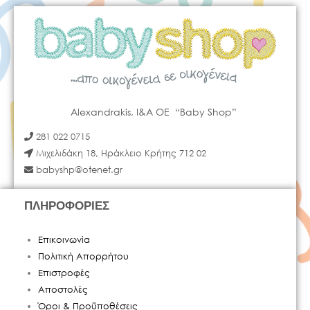
Alexandrakis, I&A OE “Baby Shop”
281 022 0715
Μιχελιδάκη 18, Ηράκλειο Κρήτης 712 02
babyshp@otenet.gr
ΠΛΗΡΟΦΟΡΙΕΣ
Επικοινωνία
Πολιτική Απορρήτου
Επιστροφές
Αποστολές
Όροι & Προϋποθέσεις