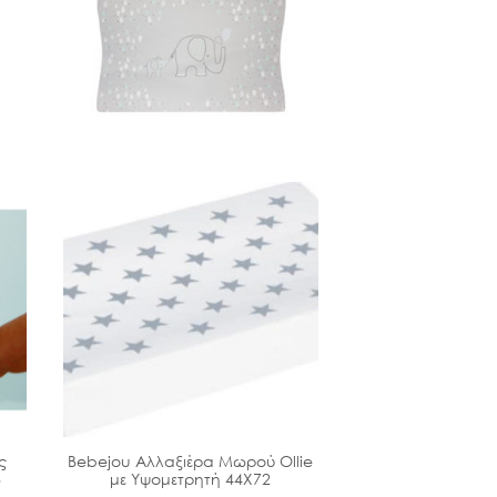
ς
Bebejou Αλλαξιέρα Μωρού Ollie
Μam Πιπίλα Suprem
8
με Υψομετρητή 44Χ72
6 μην