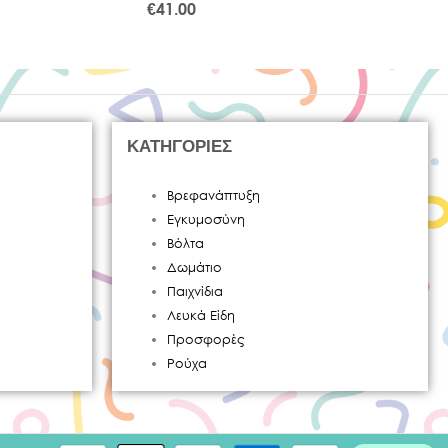
€
41.00
€
13.
ΚΑΤΗΓΟΡΙΕΣ
Βρεφανάπτυξη
Εγκυμοσύνη
Βόλτα
Δωμάτιο
Παιχνίδια
Λευκά Είδη
Προσφορές
Ρούχα