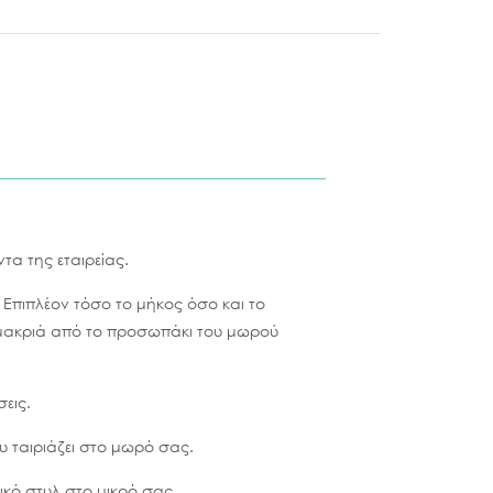
τα της εταιρείας.
. Επιπλέον τόσο το μήκος όσο και το
 μακριά από το προσωπάκι του μωρού
εις.
υ ταιριάζει στο μωρό σας.
δικό στυλ στο μικρό σας.