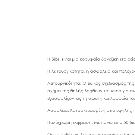
Η Bibs, είναι μια κορυφαία δανέζικη εταιρε
Η λειτουργικότητα, η ασφάλεια και πολύχρ
Λειτουργικότητα: Ο ειδικός σχεδιασμός της
σχήμα της θηλής βοηθούν το μωρό για σω
εξασφαλίζοντας τη σωστή κυκλοφορία του 
Ασφάλεια: Kατασκευασμένη από υψηλής πο
Πολύχρωμη έκφραση: Με πάνω από 50 διαφορ
Οι πιο stylish πιπίλες της με μοναδικό des