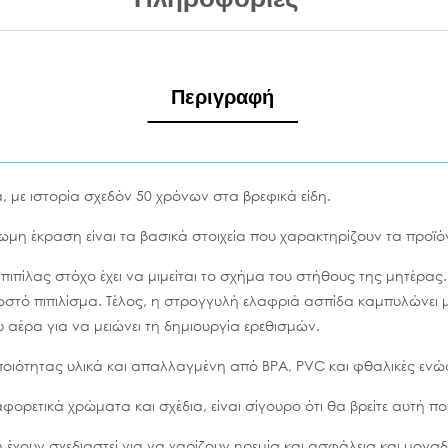
Περιγραφή
ία, με ιστορία σχεδόν 50 χρόνων στα βρεφικά είδη.
ωμη έκραση είναι τα βασικά στοιχεία που χαρακτηρίζουν τα προϊόν
 πιπίλας στόχο έχει να μιμείται το σχήμα του στήθους της μητέρας
στό πιπιλίσμα. Τέλος, η στρογγυλή ελαφριά ασπίδα καμπυλώνει
αέρα για να μειώνει τη δημιουργία ερεθισμών.
ιότητας υλικά και απαλλαγμένη από BPA, PVC και φθαλικές ενώσ
ετικά χρώματα και σχέδια, είναι σίγουρο ότι θα βρείτε αυτή πο
ign έχουν σχεδιαστεί για να χαρίζουν ηρεμία και ασφάλεια και μονα