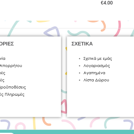
€
4.00
ΟΡΙΕΣ
ΣΧΕΤΙΚΑ
νία
Σχετικά με εμάς
ή Απορρήτου
Λογαριασμός
φές
Αγαπημένα
ές
Λίστα Δώρου
Προϋποθέσεις
κές Πληρωμές