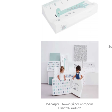
S
preme Σιλικόνης 2-
Bebejou Αλλαξιέρα Μωρού
 μηνών
Giraffe 44Χ72