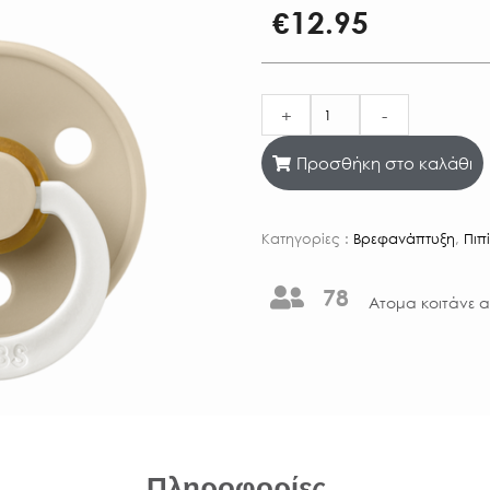
€
12.95
+
-
Προσθήκη στο καλάθι
Κατηγορίες :
Βρεφανάπτυξη
,
Πιπ
78
Aτομα κοιτάνε α
Πληροφορίες