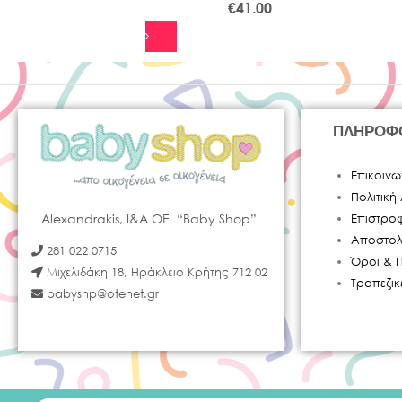
13.60
€
41.00
ΠΛΗΡΟΦ
Επικοινω
Πολιτικ
Alexandrakis, I&A OE “Baby Shop”
Επιστρο
Αποστολ
281 022 0715
Όροι & 
Μιχελιδάκη 18, Ηράκλειο Κρήτης 712 02
Τραπεζι
babyshp@otenet.gr