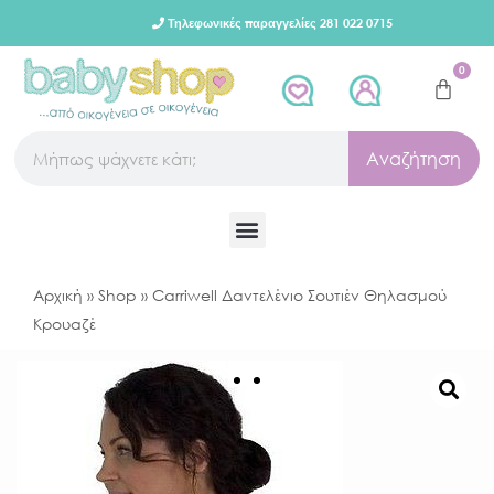
Τηλεφωνικές παραγγελίες 281 022 0715
0
Αναζήτηση
Αρχική
»
Shop
»
Carriwell Δαντελένιο Σουτιέν Θηλασμού
Κρουαζέ