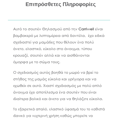
Επιπρόσθετες Πληροφορίες
Αυτό το σουτιέν Θηλασμού από την
Carriwell
είναι
βαμβακερό με λεπτομέρεια από δαντέλα, έχει ειδικά
σχεδιαστεί για μαμάδες που θέλουν ένα πολύ
άνετο, ελαστικό, εύκολο στο άνοιγμα, τύπου
κρουαζέ, σουτιέν αλλά και να αισθάνονται
όμορφα με το σώμα τους.
Ο σχεδιασμός αυτός βοηθά το μωρό να βρεί το
στήθος της μαμάς εύκολα και γρήγορα και να
«χωθεί» σε αυτό. Χιαστί σχεδιασμός με πολύ απλό
άνοιγμα έχει αποτέλεσμα ένα σουτιέν που είναι
ιδιαίτερα
βολικό
και άνετο για να θηλάζετε εύκολα.
Το εξαιρετικά απαλό, ελαστικό ύφασμά του το καθιστά
ιδανικό για
νυχτερινή χρήση
καθώς μπορείτε να