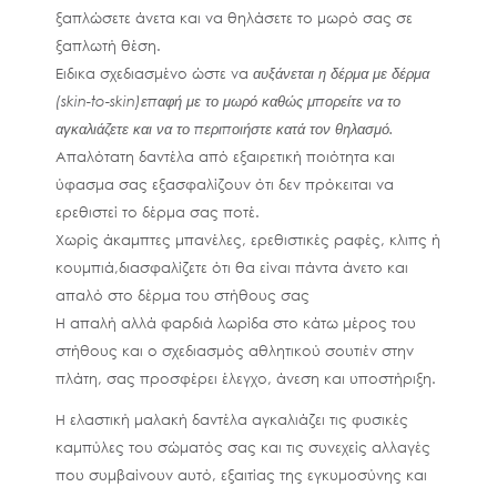
ξαπλώσετε άνετα και να θηλάσετε το μωρό σας σε
ξαπλωτή θέση
.
Ειδικα σχεδιασμένο ώστε να
αυξάνεται η
δέρμα με δέρμα
(skin-to-skin)
επαφή με το μωρό καθώς μπορείτε να το
αγκαλιάζετε και να το περιποιήστε κατά τον θηλασμό.
Απαλότατη
δαντέλα από εξαιρετική ποιότητα και
ύφασμα σας εξασφαλίζουν ότι
δεν πρόκειται να
ερεθιστεί το δέρμα σας ποτέ.
Χωρίς άκαμπτες μπανέλες, ερεθιστικές ραφές, κλιπς ή
κουμπιά,
διασφαλίζετε ότι θα είναι πάντα
άνετο
και
απαλό στο δέρμα του στήθους σας
Η απαλή αλλά φαρδιά λωρίδα στο κάτω μέρος του
στήθους και ο σχεδιασμός αθλητικού σουτιέν στην
πλάτη, σας προσφέρει
έλεγχο, άνεση και υποστήριξη.
Η
ελαστική μαλακή δαντέλα
αγκαλιάζει τις φυσικές
καμπύλες του σώματός σας και τις συνεχείς αλλαγές
που συμβαίνουν αυτό, εξαιτίας της εγκυμοσύνης και