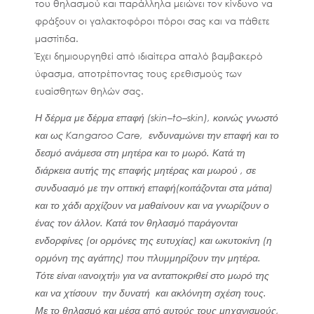
του θηλασμού
και
παράλληλα μειώνει τον κίνδυνο να
φράξουν οι γαλακτοφόροι πόροι σας και να πάθετε
μαστίτιδα.
Έχει δημιουργηθεί από ιδιαίτερα
απαλό βαμβακερό
ύφασμα, αποτρέποντας τους ερεθισμούς των
ευαίσθητων θηλών σας.
Η δέρμα
με δέρμα επαφή (
skin
–
to
–
skin
), κοινώς γνωστό
και ως Kangaroo Care, ενδυναμώνει την επαφή και το
δεσμό ανάμεσα στη μητέρα και το μωρό. Κατά τη
διάρκεια αυτής της επαφής μητέρας και μωρού , σε
συνδυασμό με την οπτική επαφή(κοιτάζονται στα μάτια)
και το χάδι αρχίζουν να μαθαίνουν και να γνωρίζουν ο
ένας τον άλλον. Κατά τον θηλασμό παράγονται
ενδορφίνες (οι ορμόνες της ευτυχίας) και ωκυτοκίνη (η
ορμόνη της αγάπης) που πλυμμηρίζουν την μητέρα.
Τότε είναι «ανοιχτή» για να ανταποκριθεί στο μωρό της
και να χτίσουν την δυνατή και ακλόνητη σχέση τους.
Με το θηλασμό και μέσα από αυτούς τους μηχανισμούς,