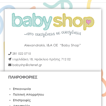
Alexandrakis, I&A OE “Baby Shop”
281 022 0715
Μιχελιδάκη 18, Ηράκλειο Κρήτης 712 02
babyshp@otenet.gr
ΠΛΗΡΟΦΟΡΙΕΣ
Επικοινωνία
Πολιτική Απορρήτου
Επιστροφές
Αποστολές