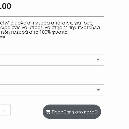
.00
! Μία μαλακή πλευρά από latex, για τους
μωρό σας να μπορεί να στηρίζει την πλατούλα
επίπεδη πλευρά από 100% φυσικό
νικα.
-
Προσθήκη στο καλάθι