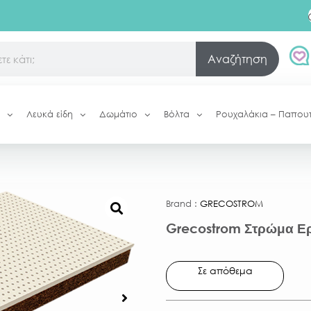
Αναζήτηση
Λευκά είδη
Δωμάτιο
Βόλτα
Ρουχαλάκια – Παπου
Brand :
GRECOSTROM
Grecostrom Στρώμα Ε
Σε απόθεμα