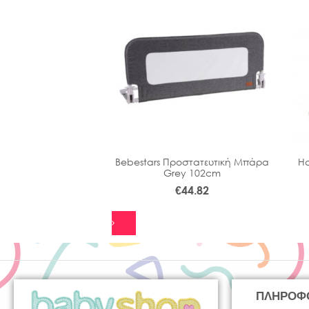
-10%
eep Kid Pinewood
Bebestars Προστατευτική Μπάρα
Ha
άτι Μετατρεπόμενο
Grey 102cm
ροεφηβικό
€
44.82
€
333.00
00
ΠΛΗΡΟΦ