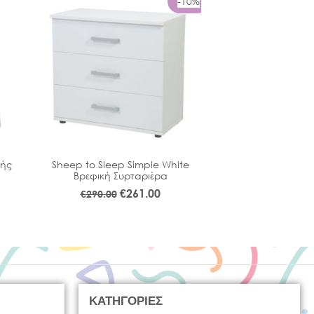
-10%
ής
Sheep to Sleep Simple White
Sheep to Sleep 
Βρεφική Συρταριέρα
Βρεφικό Κρεβάτι 
σε Προεφ
€
261.00
€
290.00
€
€
370.00
ΚΑΤΗΓΟΡΙΕΣ