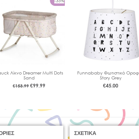
-35%
uck Λίκνο Dreamer Multi Dots
Funnababy Φωτιστικό Οροφ
Sand
Story Grey
€
99.99
€
45.00
€
153.99
ΟΡΙΕΣ
ΣΧΕΤΙΚΑ