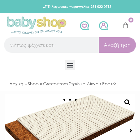
Τηλεφωνικές παραγγελίες 281 022 0715
0
Αναζήτηση
Αρχική
»
Shop
»
Grecostrom Στρώμα Λίκνου Ερατώ