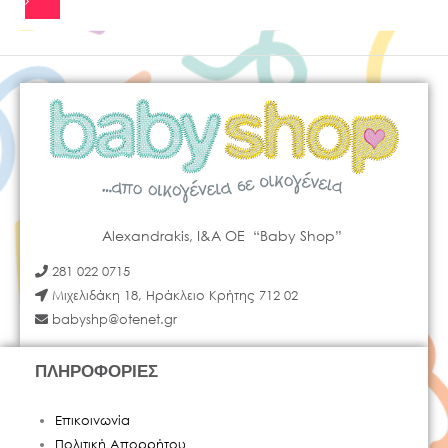
Alexandrakis, I&A OE “Baby Shop”
281 022 0715
Μιχελιδάκη 18, Ηράκλειο Κρήτης 712 02
babyshp@otenet.gr
ΠΛΗΡΟΦΟΡΙΕΣ
Επικοινωνία
Πολιτική Απορρήτου