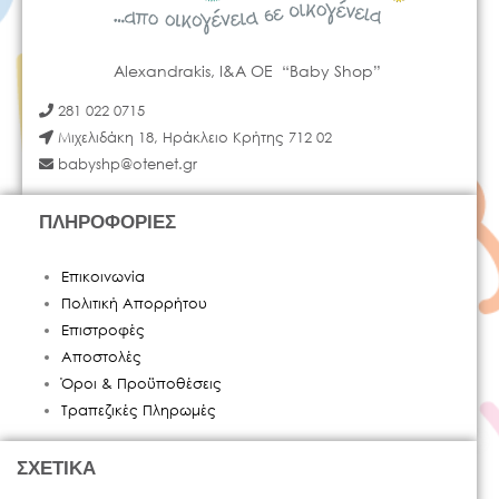
Alexandrakis, I&A OE “Baby Shop”
281 022 0715
Μιχελιδάκη 18, Ηράκλειο Κρήτης 712 02
babyshp@otenet.gr
ΠΛΗΡΟΦΟΡΙΕΣ
Επικοινωνία
Πολιτική Απορρήτου
Επιστροφές
Αποστολές
Όροι & Προϋποθέσεις
Τραπεζικές Πληρωμές
ΣΧΕΤΙΚΑ