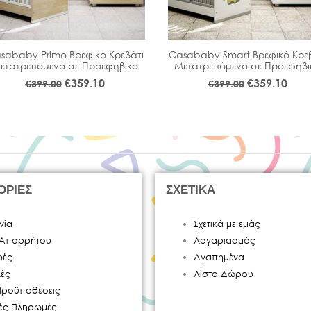
sababy Primo Βρεφικό Κρεβάτι
Casababy Smart Βρεφικό Κρεβ
ετατρεπόμενο σε Προεφηβικό
Μετατρεπόμενο σε Προεφηβι
€
359.10
€
359.10
€
399.00
€
399.00
ΟΡΙΕΣ
ΣΧΕΤΙΚΑ
νία
Σχετικά με εμάς
ή Απορρήτου
Λογαριασμός
φές
Αγαπημένα
ές
Λίστα Δώρου
Προϋποθέσεις
κές Πληρωμές