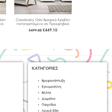
άτι
Casababy Oslo Βρεφικό Κρεβάτι
Casababy La Ma
κό
Μετατρεπόμενο σε Προεφηβικό
Κρεβάτι Μετατ
Προεφη
€
449.10
€
499.00
€
€
669.00
ΚΑΤΗΓΟΡΙΕΣ
Βρεφανάπτυξη
Εγκυμοσύνη
Βόλτα
Δωμάτιο
Παιχνίδια
Λευκά Είδη