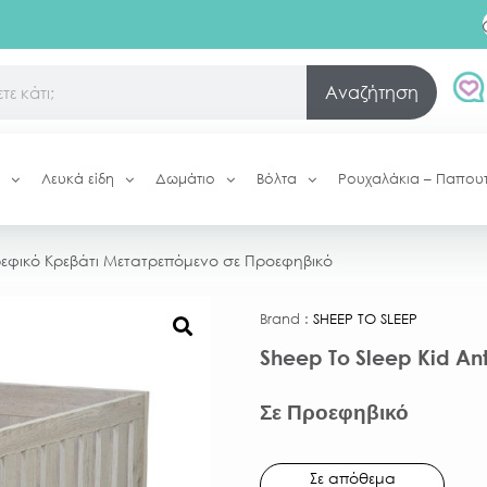
Αναζήτηση
Λευκά είδη
Δωμάτιο
Βόλτα
Ρουχαλάκια – Παπου
ρεφικό Κρεβάτι Μετατρεπόμενο σε Προεφηβικό
Brand :
SHEEP TO SLEEP
Sheep To Sleep Kid An
Σε Προεφηβικό
Σε απόθεμα