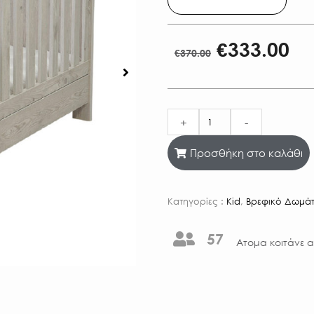
€
333.00
€
370.00
+
-
Προσθήκη στο καλάθι
Κατηγορίες :
Kid
,
Βρεφικό Δωμάτ
57
Aτομα κοιτάνε α