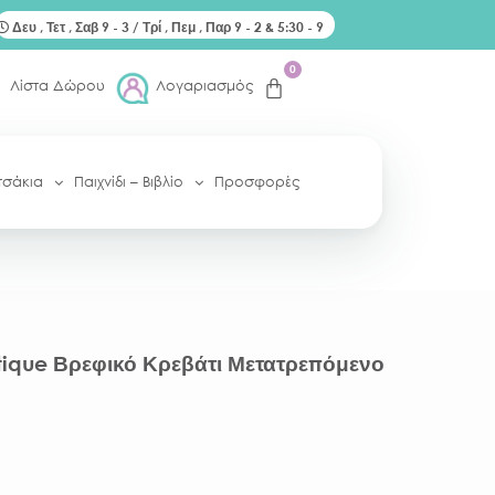
Δευ , Τετ , Σαβ 9 - 3 / Τρί , Πεμ , Παρ 9 - 2 & 5:30 - 9
0
Λίστα Δώρου
Λογαριασμός
τσάκια
Παιχνίδι – Βιβλίο
Προσφορές
tique Βρεφικό Κρεβάτι Μετατρεπόμενο