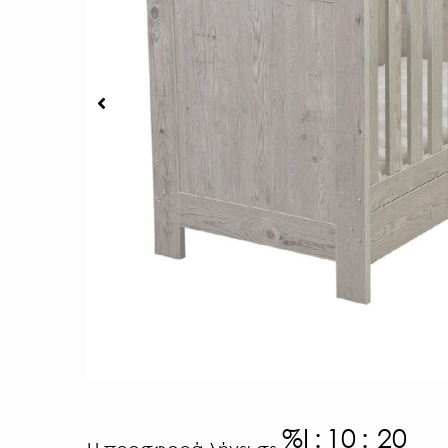
%I
:
10
:
19