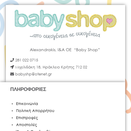
Alexandrakis, I&A OE “Baby Shop”
281 022 0715
Μιχελιδάκη 18, Ηράκλειο Κρήτης 712 02
babyshp@otenet.gr
ΠΛΗΡΟΦΟΡΙΕΣ
Επικοινωνία
Πολιτική Απορρήτου
Επιστροφές
Αποστολές