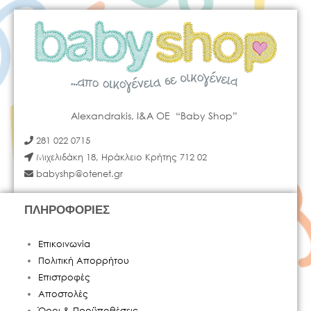
Alexandrakis, I&A OE “Baby Shop”
281 022 0715
Μιχελιδάκη 18, Ηράκλειο Κρήτης 712 02
babyshp@otenet.gr
ΠΛΗΡΟΦΟΡΙΕΣ
Επικοινωνία
Πολιτική Απορρήτου
Επιστροφές
Αποστολές
Όροι & Προϋποθέσεις