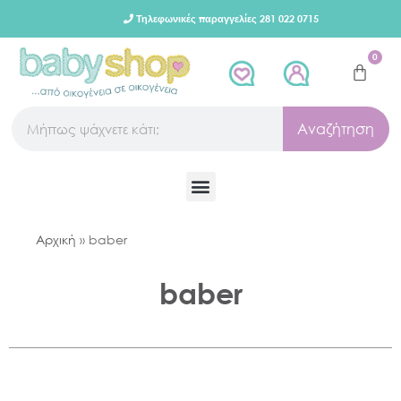
Τηλεφωνικές παραγγελίες 281 022 0715
0
Αναζήτηση
Αρχική
»
baber
baber