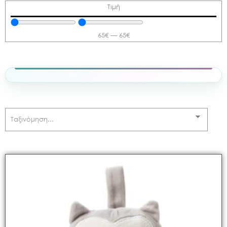
Τιμή
65
€
—
65
€