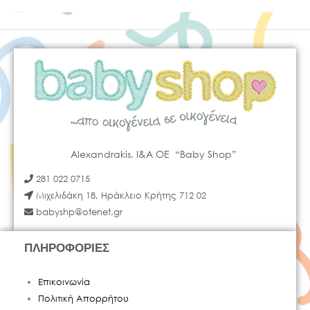
Alexandrakis, I&A OE “Baby Shop”
281 022 0715
Μιχελιδάκη 18, Ηράκλειο Κρήτης 712 02
babyshp@otenet.gr
ΠΛΗΡΟΦΟΡΙΕΣ
Επικοινωνία
Πολιτική Απορρήτου