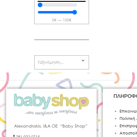
0
€
—
100
€
ΠΛΗΡΟΦ
Επικοινω
Πολιτικ
Alexandrakis, I&A OE “Baby Shop”
Επιστρο
Αποστολ
281 022 0715