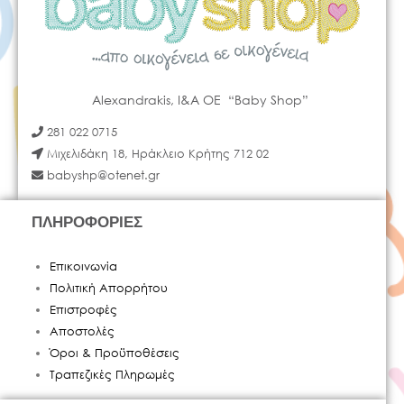
Alexandrakis, I&A OE “Baby Shop”
281 022 0715
Μιχελιδάκη 18, Ηράκλειο Κρήτης 712 02
babyshp@otenet.gr
ΠΛΗΡΟΦΟΡΙΕΣ
Επικοινωνία
Πολιτική Απορρήτου
Επιστροφές
Αποστολές
Όροι & Προϋποθέσεις
Τραπεζικές Πληρωμές