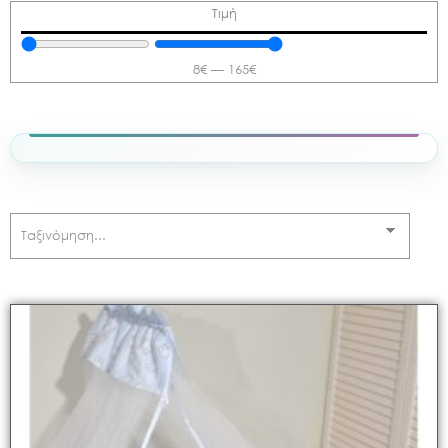
Τιμή
8
€
—
165
€