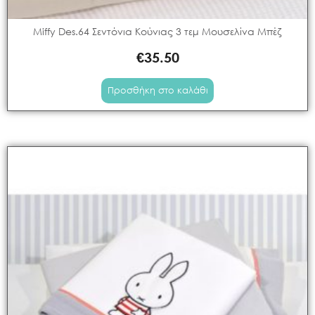
Miffy Des.64 Σεντόνια Κούνιας 3 τεμ Μουσελίνα Μπέζ
€
35.50
Προσθήκη στο καλάθι