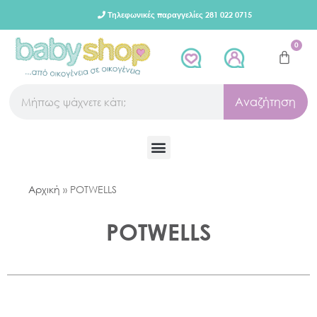
Τηλεφωνικές παραγγελίες 281 022 0715
0
Αναζήτηση
Αρχική
»
POTWELLS
POTWELLS