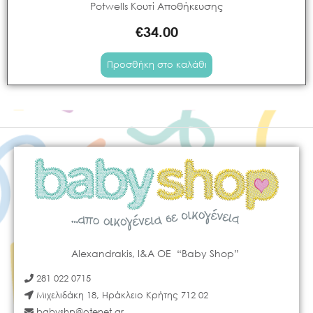
Potwells Κουτί Αποθήκευσης
€
34.00
Προσθήκη στο καλάθι
Alexandrakis, I&A OE “Baby Shop”
281 022 0715
Μιχελιδάκη 18, Ηράκλειο Κρήτης 712 02
babyshp@otenet.gr