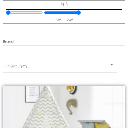
Τιμή
25
€
—
34
€
Brand