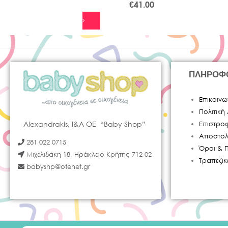
€
41.00
ΠΛΗΡΟΦ
Επικοινω
Πολιτικ
Alexandrakis, I&A OE “Baby Shop”
Επιστρο
Αποστολ
281 022 0715
Όροι & 
Μιχελιδάκη 18, Ηράκλειο Κρήτης 712 02
Τραπεζι
babyshp@otenet.gr