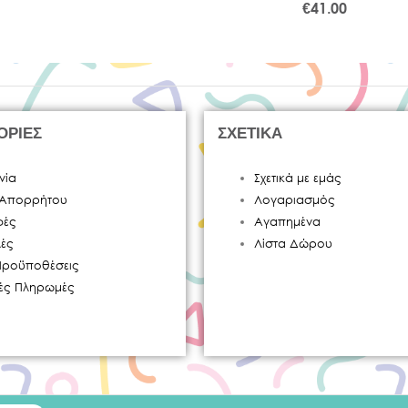
€
41.00
ΟΡΙΕΣ
ΣΧΕΤΙΚΑ
νία
Σχετικά με εμάς
ή Απορρήτου
Λογαριασμός
φές
Αγαπημένα
ές
Λίστα Δώρου
Προϋποθέσεις
κές Πληρωμές