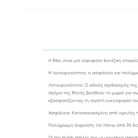
Η Bibs, είναι μια κορυφαία δανέζικη εταιρε
Η λειτουργικότητα, η ασφάλεια και πολύχρ
Λειτουργικότητα: Ο ειδικός σχεδιασμός της
σχήμα της θηλής βοηθούν το μωρό για σω
εξασφαλίζοντας τη σωστή κυκλοφορία του 
Ασφάλεια: Kατασκευασμένη από υψηλής πο
Πολύχρωμη έκφραση: Με πάνω από 50 διαφορ
Οι πιο stylish πιπίλες της με μοναδικό des