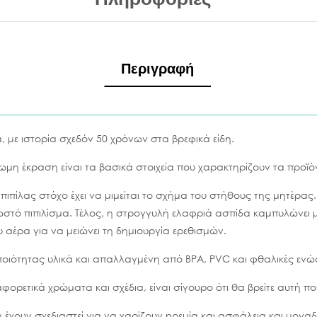
Περιγραφή
ία, με ιστορία σχεδόν 50 χρόνων στα βρεφικά είδη.
ωμη έκραση είναι τα βασικά στοιχεία που χαρακτηρίζουν τα προϊόν
 πιπίλας στόχο έχει να μιμείται το σχήμα του στήθους της μητέρας
στό πιπιλίσμα. Τέλος, η στρογγυλή ελαφριά ασπίδα καμπυλώνει
αέρα για να μειώνει τη δημιουργία ερεθισμών.
ιότητας υλικά και απαλλαγμένη από BPA, PVC και φθαλικές ενώσ
ετικά χρώματα και σχέδια, είναι σίγουρο ότι θα βρείτε αυτή πο
ign έχουν σχεδιαστεί για να χαρίζουν ηρεμία και ασφάλεια και μονα