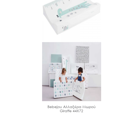
omfort 0-2 μηνών
Bebejou Αλλαξιέρα Μωρού
Giraffe 44Χ72
13.60