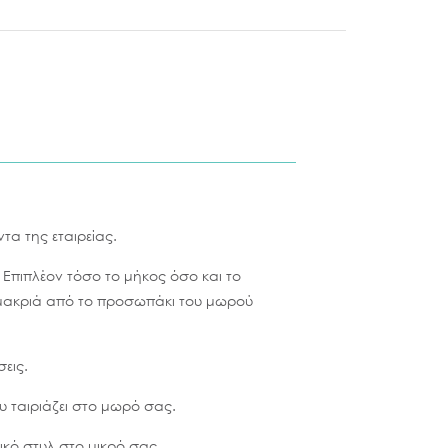
τα της εταιρείας.
. Επιπλέον τόσο το μήκος όσο και το
 μακριά από το προσωπάκι του μωρού
εις.
υ ταιριάζει στο μωρό σας.
δικό στυλ στο μικρό σας.