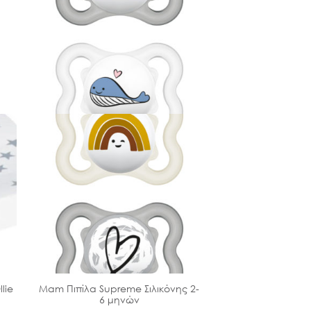
lie
Μam Πιπίλα Supreme Σιλικόνης 2-
Μam Πιπίλα Comf
6 μηνών
€
13.