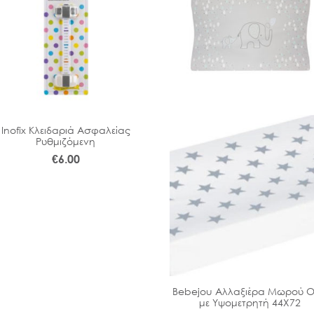
Inofix Κλειδαριά Ασφαλείας
Ρυθμιζόμενη
€
6.00
Bebejou Αλλαξιέρα Μωρού Ol
με Υψομετρητή 44Χ72