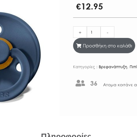
€
12.95
+
-
Προσθήκη στο καλάθι
Κατηγορίες :
Βρεφανάπτυξη
,
Πιπ
36
Aτομα κοιτάνε α
Πληροφορίες