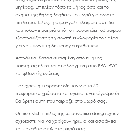
μητέρας. Επιπλέον τόσο το μήκος όσο και το
σχήμα της θηλής βοηθούν το μωρό για σωστό
πιπιλίσμα. Τέλος, η στρογγυλή ελαφριά ασπίδα
καμπυλώνει μακριά από το προσωπάκι του μωρού
εξασφαλίζοντας τη σωστή κυκλοφορία του αέρα
για να μειώνει τη δημιουργία ερεθισμών.
Ασφάλεια: Kατασκευασμένη από υψηλής
ποιότητας υλικά και απαλλαγμένη από BPA, PVC
και φθαλικές ενώσεις.
Πολύχρωμη έκφραση: Με πάνω από 50
διαφορετικά χρώματα και σχέδια, είναι σίγουρο ότι
θα βρείτε αυτή που ταιριάζει στο μωρό σας.
Οι πιο stylish πιπίλες της με μοναδικό design έχουν
σχεδιαστεί για να χαρίζουν ηρεμία και ασφάλεια
και μοναδικό στυλ στο μικρό σας.