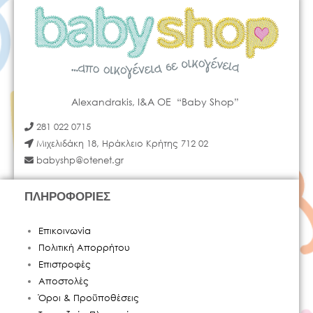
Alexandrakis, I&A OE “Baby Shop”
281 022 0715
Μιχελιδάκη 18, Ηράκλειο Κρήτης 712 02
babyshp@otenet.gr
ΠΛΗΡΟΦΟΡΙΕΣ
Επικοινωνία
Πολιτική Απορρήτου
Επιστροφές
Αποστολές
Όροι & Προϋποθέσεις