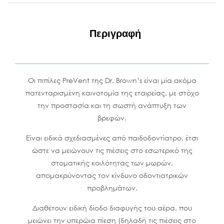
Περιγραφή
Οι πιπίλες PreVent της Dr. Brown’s είναι μία ακόμα
πατενταρισμένη καινοτομία της εταιρείας, με στόχο
την προστασία και τη σωστή ανάπτυξη των
βρεφών.
Είναι ειδικά σχεδιασμένες από παιδοδοντίατρο, έτσι
ώστε να μειώνουν τις πιέσεις στο εσωτερικό της
στοματικής κοιλότητας των μωρών,
απομακρύνοντας τον κίνδυνο οδοντιατρικών
προβλημάτων.
Διαθέτουν ειδική δίοδο διαφυγής του αέρα, που
μειώνει την υπερώια πίεση (δηλαδή τις πιέσεις στο