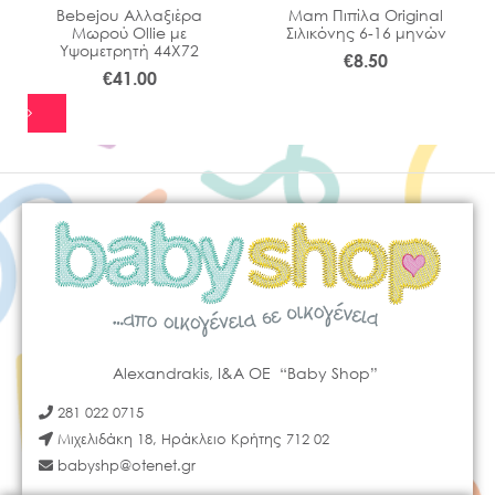
Bebejou Αλλαξιέρα
Μam Πιπίλα Original
Μωρού Ollie με
Σιλικόνης 6-16 μηνών
Υψομετρητή 44Χ72
€
8.50
€
41.00
Alexandrakis, I&A OE “Baby Shop”
281 022 0715
Μιχελιδάκη 18, Ηράκλειο Κρήτης 712 02
babyshp@otenet.gr