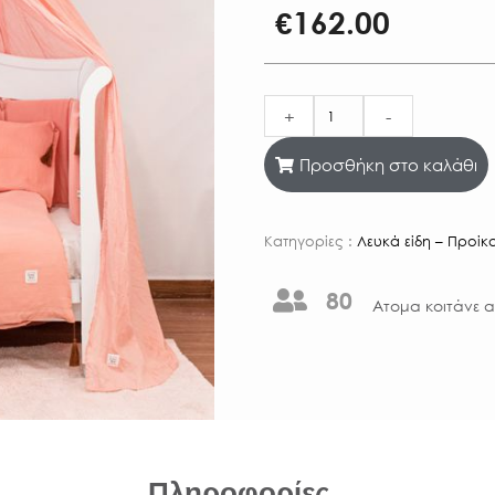
€
162.00
+
-
Προσθήκη στο καλάθι
Κατηγορίες :
Λευκά είδη – Προίκ
80
Aτομα κοιτάνε α
Πληροφορίες