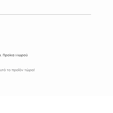
α
,
Προίκα Μωρού
υτό το προϊόν τώρα!