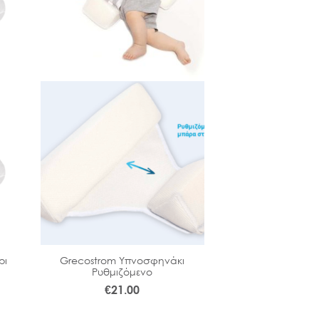
ρι
Grecostrom Υπνοσφηνάκι
Grecostrom Mαξ
Ρυθμιζόμενο
Foam Kid
€
21.00
€
43.