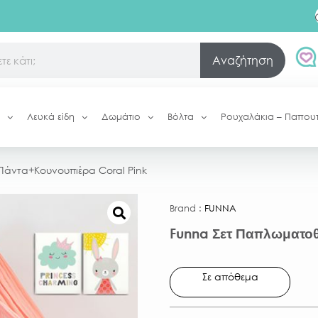
Αναζήτηση
Λευκά είδη
Δωμάτιο
Βόλτα
Ρουχαλάκια – Παπου
άντα+Κουνουπιέρα Coral Pink
Brand :
FUNNA
Funna Σετ Παπλωματο
Σε απόθεμα