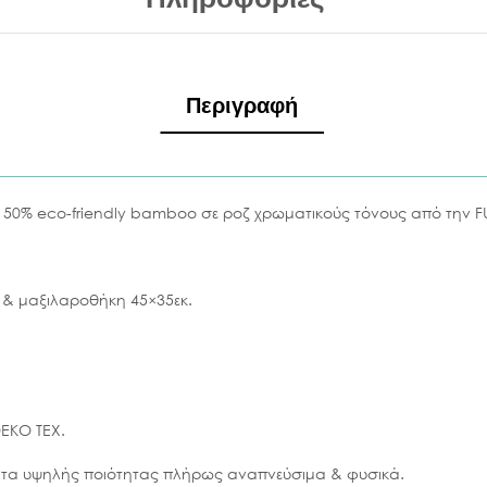
Περιγραφή
 50% eco-friendly bamboo σε ροζ χρωματικούς τόνους από την 
 & μαξιλαροθήκη 45×35εκ.
OEKO TEX.
ατα υψηλής ποιότητας πλήρως αναπνεύσιμα & φυσικά.