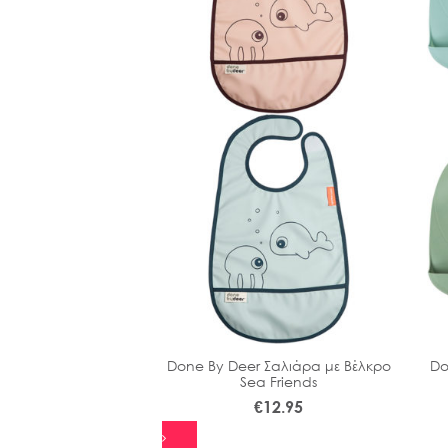
Mαξιλάρι Memory
Done By Deer Σαλιάρα με Βέλκρο
Do
 Kids 36μ+
Sea Friends
43.00
€
12.95