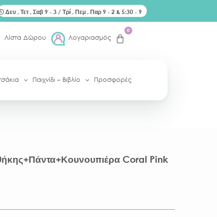
Δευ , Τετ , Σαβ 9 - 3 / Τρί , Πεμ , Παρ 9 - 2 & 5:30 - 9
0
Λίστα Δώρου
Λογαριασμός
τσάκια
Παιχνίδι – Βιβλίο
Προσφορές
θήκης+Πάντα+Κουνουπιέρα Coral Pink