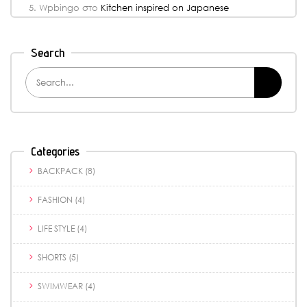
Wpbingo
στο
Kitchen inspired on Japanese
Search
Categories
BACKPACK
(8)
FASHION
(4)
LIFE STYLE
(4)
SHORTS
(5)
SWIMWEAR
(4)