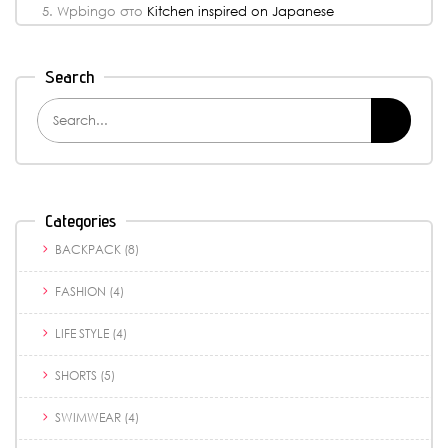
Wpbingo
στο
Kitchen inspired on Japanese
Search
Categories
BACKPACK
(8)
FASHION
(4)
LIFE STYLE
(4)
SHORTS
(5)
SWIMWEAR
(4)