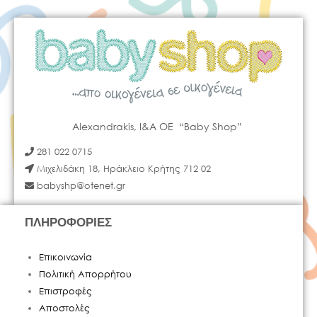
Alexandrakis, I&A OE “Baby Shop”
281 022 0715
Μιχελιδάκη 18, Ηράκλειο Κρήτης 712 02
babyshp@otenet.gr
ΠΛΗΡΟΦΟΡΙΕΣ
Επικοινωνία
Πολιτική Απορρήτου
Επιστροφές
Αποστολές